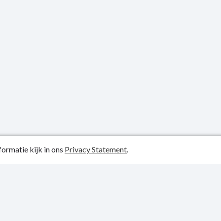
ormatie kijk in ons
Privacy Statement
.
atiedatum: 01-01-0001
y Statement
p