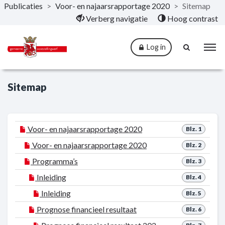
Publicaties
>
Voor- en najaarsrapportage 2020
>
Sitemap
Naar hoofdinhoud
Verberg navigatie
Hoog contrast
Log in
Sitemap
Voor- en najaarsrapportage 2020
Blz. 1
Voor- en najaarsrapportage 2020
Blz. 2
Programma’s
Blz. 3
Inleiding
Blz. 4
Inleiding
Blz. 5
Prognose financieel resultaat
Blz. 6