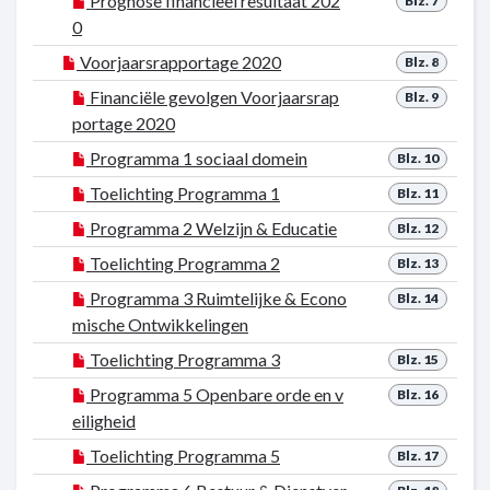
Prognose financieel resultaat 202
Blz. 7
0
Voorjaarsrapportage 2020
Blz. 8
Financiële gevolgen Voorjaarsrap
Blz. 9
portage 2020
Programma 1 sociaal domein
Blz. 10
Toelichting Programma 1
Blz. 11
Programma 2 Welzijn & Educatie
Blz. 12
Toelichting Programma 2
Blz. 13
Programma 3 Ruimtelijke & Econo
Blz. 14
mische Ontwikkelingen
Toelichting Programma 3
Blz. 15
Programma 5 Openbare orde en v
Blz. 16
eiligheid
Toelichting Programma 5
Blz. 17