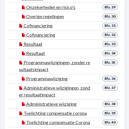
Onzekerheden en risico's
Blz. 29
Overige regelingen
Blz. 30
Cofinanciering
Blz. 31
Cofinanciering
Blz. 32
Resultaat
Blz. 33
Resultaat
Blz. 34
Programmawijzigingen, zonder re
Blz. 35
sultaatsimpact
Programmawijziging
Blz. 36
Administratieve wijzigingen, zond
Blz. 37
er resultaatimpact
Administratieve wijziging
Blz. 38
Toelichting compensatie corona
Blz. 39
Toelichting compensatie Corona
Blz. 40