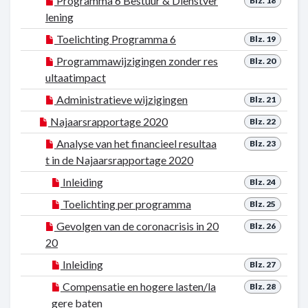
Programma 6 Bestuur & Dienstver
Blz. 18
lening
Toelichting Programma 6
Blz. 19
Programmawijzigingen zonder res
Blz. 20
ultaatimpact
Administratieve wijzigingen
Blz. 21
Najaarsrapportage 2020
Blz. 22
Analyse van het financieel resultaa
Blz. 23
t in de Najaarsrapportage 2020
Inleiding
Blz. 24
Toelichting per programma
Blz. 25
Gevolgen van de coronacrisis in 20
Blz. 26
20
Inleiding
Blz. 27
Compensatie en hogere lasten/la
Blz. 28
gere baten