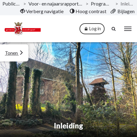
Publicaties
>
Voor- en najaarsrapportage 2019
>
Programma’s
>
Inleiding
Naar hoofdinhoud
Verberg navigatie
Hoog contrast
Bijlagen
Log in
Tonen
Inleiding