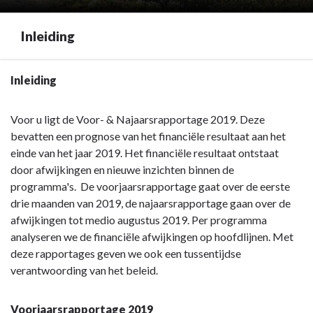
Inleiding
Terug
Inleiding
naar
navigatie
Voor u ligt de Voor- & Najaarsrapportage 2019. Deze
-
bevatten een prognose van het financiële resultaat aan het
Inleiding
einde van het jaar 2019. Het financiële resultaat ontstaat
-
door afwijkingen en nieuwe inzichten binnen de
Inleiding
programma's. De voorjaarsrapportage gaat over de eerste
drie maanden van 2019, de najaarsrapportage gaan over de
afwijkingen tot medio augustus 2019.
Per programma
analyseren we de financiële afwijkingen op hoofdlijnen.
Met
deze rapportages geven we ook een tussentijdse
verantwoording van het beleid.
Voorjaarsrapportage 2019