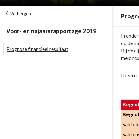
Verbergen
Progno
Voor- en najaarsrapportage 2019
Terug
In onder
naar
op de me
Prognose financieel resultaat
navigatie
Bij de c
-
meicircu
Prognose
financieel
De struc
resultaat
-
Prognose
financieel
Begrot
resultaat
Begrot
Saldo b
Saldo o