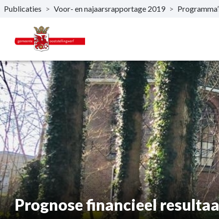
Publicaties
>
Voor- en najaarsrapportage 2019
>
Programma’
Naar hoofdinhoud
Prognose financieel resultaa