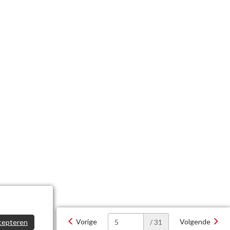
Vorige
Volgende
cepteren
/ 31