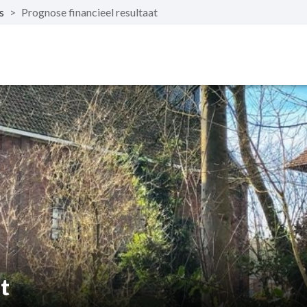
s
>
Prognose financieel resultaat
t