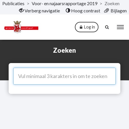
Publicaties
>
Voor- en najaarsrapportage 2019
>
Zoeken
Naar hoofdinhoud
Verberg navigatie
Hoog contrast
Bijlagen
Log in
Zoeken