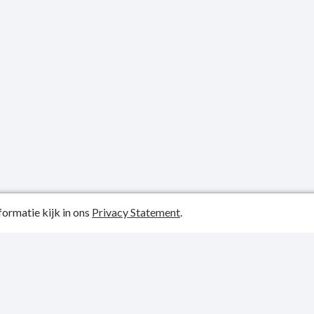
ormatie kijk in ons
Privacy Statement
.
atiedatum: 27-06-2022
y Statement
p